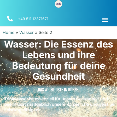
+49 511 12371671
Home
»
Wasser
»
Seite 2
Wasser: Die Essenz des
Lebens und ihre
Bedeutung für deine
Gesundheit
Das Wichtigste In Kürze:
Trinkwasser ist essenziell für unsere Gesundheit und
beeinflusst maßgeblich unsere körperliche und geistige
Leistungsfähigkeit.