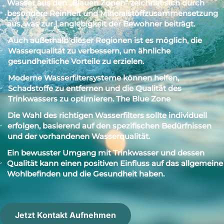
Wasser aus den „Blauen Zonen“ zeichnet sich durch
besondere Reinheit und Mineralstoffzusammensetzung
aus, was zur Langlebigkeit der Bewohner beiträgt.
Auch außerhalb dieser Regionen ist es möglich, die
Wasserqualität zu verbessern, um ähnliche
gesundheitliche Vorteile zu erzielen.
Moderne Wasserfiltersysteme können helfen,
Schadstoffe zu entfernen und die Qualität des
Trinkwassers zu optimieren. The Blue Zone
Die Wahl des richtigen Wasserfilters sollte individuell
erfolgen, basierend auf den spezifischen Bedürfnissen
und der vorhandenen Wasserqualität.
Ein bewusster Umgang mit Trinkwasser und dessen
Qualität kann einen positiven Einfluss auf das allgemeine
Wohlbefinden und die Gesundheit haben.
Jetzt Kontakt Aufnehmen