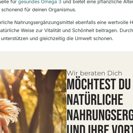
elle für
gesundes Omega 3
und bietet eine pflanzliche Alte
h schonend für deinen Organismus.
liche Nahrungsergänzungsmittel ebenfalls eine wertvolle Hi
atürliche Weise zur Vitalität und Schönheit beitragen. Durch
 unterstützen und gleichzeitig die Umwelt schonen.
Wir beraten Dich
MÖCHTEST DU
NATÜRLICHE
NAHRUNGSERG
UND IHRE VOR