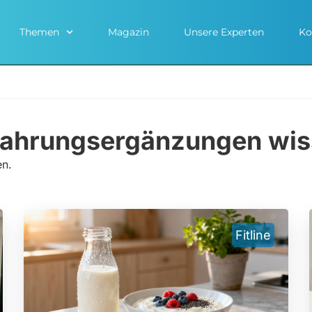
Themen
Magazin
Unsere Experten
Ko
 Nahrungsergänzungen wi
n.
Fitline