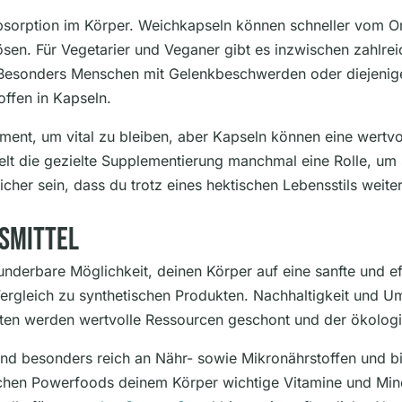
re Absorption im Körper. Weichkapseln können schneller v
sen. Für Vegetarier und Veganer gibt es inzwischen zahlreic
d. Besonders Menschen mit Gelenkbeschwerden oder diejenig
offen in Kapseln.
ament, um vital zu bleiben, aber Kapseln können eine wertv
ielt die gezielte Supplementierung manchmal eine Rolle, um 
icher sein, dass du trotz eines hektischen Lebensstils weite
smittel
nderbare Möglichkeit, deinen Körper auf eine sanfte und eff
rgleich zu synthetischen Produkten. Nachhaltigkeit und Um
kten werden wertvolle Ressourcen geschont und der ökolog
nd besonders reich an Nähr- sowie Mikronährstoffen und bie
lichen Powerfoods deinem Körper wichtige Vitamine und Min