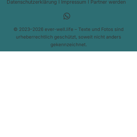
Datenschutzerklärung
I
Impressum
I
Partner werden
© 2023–2026 ever-well.life – Texte und Fotos sind
urheberrechtlich geschützt, soweit nicht anders
gekennzeichnet.