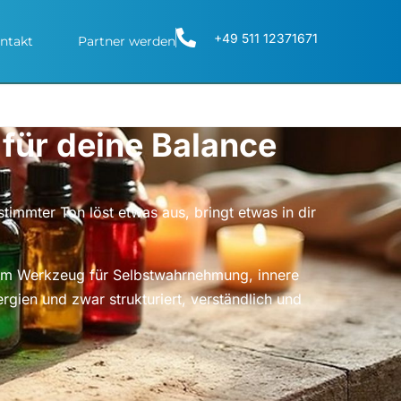
+49 511 12371671
ntakt
Partner werden
für deine Balance
stimmter Ton löst etwas aus, bringt etwas in dir
inem Werkzeug für Selbstwahrnehmung, innere
rgien und zwar strukturiert, verständlich und