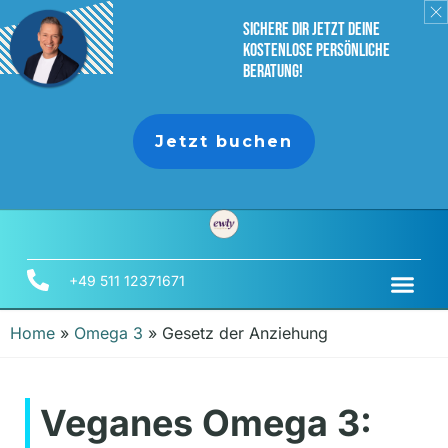
sichere dir jetzt deine
Kostenlose persönliche
Beratung!
Jetzt buchen
+49 511 12371671
Home
»
Omega 3
»
Gesetz der Anziehung
Veganes Omega 3: