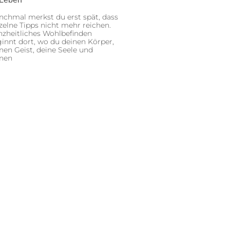
chmal merkst du erst spät, dass
zelne Tipps nicht mehr reichen.
zheitliches Wohlbefinden
innt dort, wo du deinen Körper,
nen Geist, deine Seele und
inen