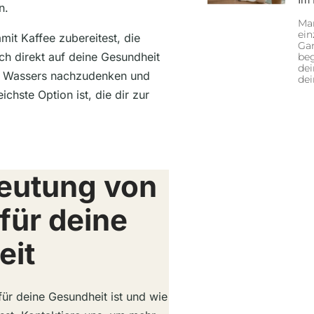
n.
Man
ein
it Kaffee zubereitest, die
Gan
ch direkt auf deine Gesundheit
beg
dei
nes Wassers nachzudenken und
de
ichste Option ist, die dir zur
eutung von
für deine
eit
ür deine Gesundheit ist und wie