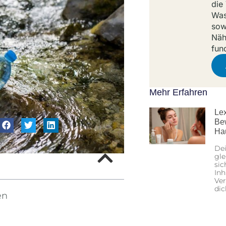
die
Was
sow
Näh
fun
Mehr Erfahren
Lex
Be
Ha
Dei
gle
sic
Inh
Ver
dic
en