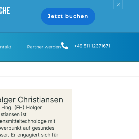
iche
Jetzt buchen
+49 511 12371671
ntakt
Partner werden
lger Christiansen
l.-Ing. (FH) Holger
stiansen ist
ensmitteltechnologe mit
werpunkt auf gesundes
ser. Er engagiert sich für