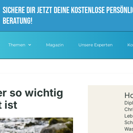
sichere dir jetzt deine Kostenlose persönl
Beratung!
Themen
Magazin
Unsere Experten
Ko
r so wichtig
Ho
 ist
Dip
Chri
Leb
Sch
Was