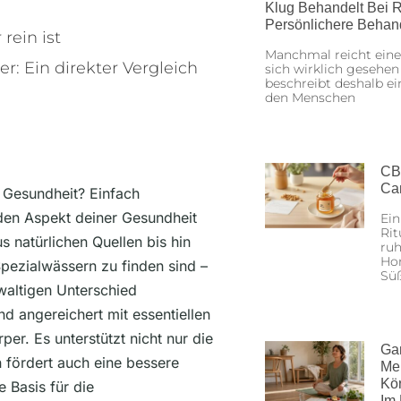
Klug Behandelt Bei R
Persönlichere Behan
rein ist
Manchmal reicht eine
: Ein direkter Vergleich
sich wirklich gesehen
beschreibt deshalb ei
den Menschen
CB
Ca
e Gesundheit? Einfach
eden Aspekt deiner Gesundheit
Ein
Rit
 natürlichen Quellen bis hin
ruh
Hon
 Spezialwässern zu finden sind –
Sü
waltigen Unterschied
nd angereichert mit essentiellen
per. Es unterstützt nicht nur die
Ga
 fördert auch eine bessere
Me
Kö
 Basis für die
Im