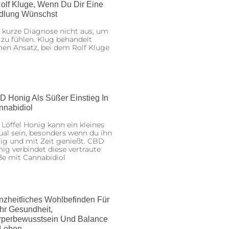
olf Kluge, Wenn Du Dir Eine
dlung Wünschst
 kurze Diagnose nicht aus, um
 zu fühlen. Klug behandelt
nen Ansatz, bei dem Rolf Kluge
D Honig Als Süßer Einstieg In
nnabidiol
 Löffel Honig kann ein kleines
ual sein, besonders wenn du ihn
ig und mit Zeit genießt. CBD
ig verbindet diese vertraute
ße mit Cannabidiol
nzheitliches Wohlbefinden Für
hr Gesundheit,
rperbewusstsein Und Balance
 Leben