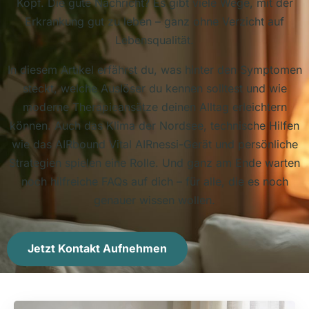
Kopf. Die gute Nachricht? Es gibt viele Wege, mit der
Erkrankung gut zu leben – ganz ohne Verzicht auf
Lebensqualität.
In diesem Artikel erfährst du, was hinter den Symptomen
steckt, welche Auslöser du kennen solltest und wie
moderne Therapieansätze deinen Alltag erleichtern
können. Auch das Klima der Nordsee, technische Hilfen
wie das AIRbound Vital AIRnessi-Gerät und persönliche
Strategien spielen eine Rolle. Und ganz am Ende warten
noch hilfreiche FAQs auf dich – für alle, die es noch
genauer wissen wollen.
Jetzt Kontakt Aufnehmen