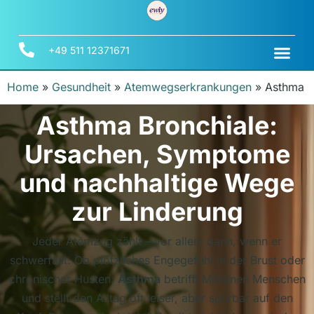
+49 511 12371671
Home
»
Gesundheit
»
Atemwegserkrankungen
»
Asthma
Asthma Bronchiale:
Ursachen, Symptome
und nachhaltige Wege
zur Linderung
Jeder Atemzug zählt – vor allem dann, wenn er
schwerfällt. Ob plötzliches Engegefühl in der Brust oder
chronischer Husten:
Asthma
betrifft Millionen Menschen
und stellt den Alltag oft leiser, aber spürbar auf den