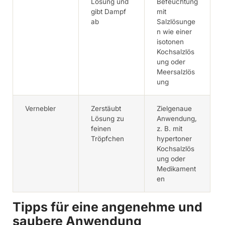
Lösung und
Befeuchtung
gibt Dampf
mit
ab
Salzlösunge
n wie einer
isotonen
Kochsalzlös
ung oder
Meersalzlös
ung
Vernebler
Zerstäubt
Zielgenaue
Lösung zu
Anwendung,
feinen
z. B. mit
Tröpfchen
hypertoner
Kochsalzlös
ung oder
Medikament
en
Tipps für eine angenehme und
saubere Anwendung