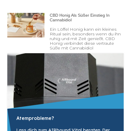
CBD Honig Als Süßer Einstieg In
Cannabidiol
Ein Löffel Honig kann ein kleines
Ritual sein, besonders wenn du ihn
ruhig und mit Zeit genießt. CBD
Honig verbindet diese vertraute
Süße mit Cannabidiol
Atemprobleme?
Lass dich zum AIRbound Vital beraten. Der