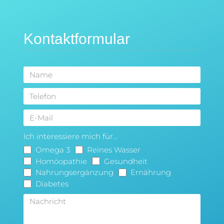
Kontaktformular
Ich interessiere mich für...
Omega 3
Reines Wasser
Homöopathie
Gesundheit
Nahrungsergänzung
Ernährung
Diabetes