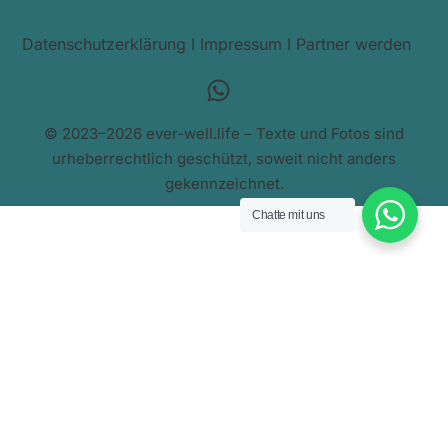
Datenschutzerklärung
I
Impressum
I
Partner werden
© 2023–2026 ever-well.life – Texte und Fotos sind
urheberrechtlich geschützt, soweit nicht anders
gekennzeichnet.
Chatte mit uns