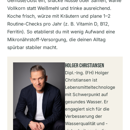
Gemüse/Obst ein, snacke Nüsse oder Samen, wähle
Vollkorn statt Weißmehl und trinke ausreichend.
Koche frisch, würze mit Kräutern und plane 1–2
Routine-Checks pro Jahr (z. B. Vitamin D, B12,
Ferritin). So etablierst du mit wenig Aufwand eine
Mikronährstoff-Versorgung, die deinen Alltag
spürbar stabiler macht.
Holger Christiansen
Dipl.-Ing. (FH) Holger
Christiansen ist
Lebensmitteltechnologe
mit Schwerpunkt auf
gesundes Wasser. Er
engagiert sich für die
Verbesserung der
Wasserqualität und -