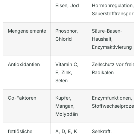
Eisen, Jod
Hormonregulation,
Sauerstofftranspor
Mengenelemente
Phosphor,
Säure-Basen-
Chlorid
Haushalt,
Enzymaktivierung
Antioxidantien
Vitamin C,
Zellschutz vor frei
E, Zink,
Radikalen
Selen
Co-Faktoren
Kupfer,
Enzymfunktionen,
Mangan,
Stoffwechselproz
Molybdän
fettlösliche
A, D, E, K
Sehkraft,