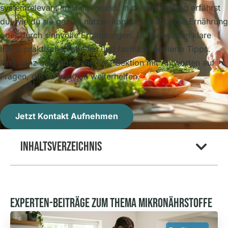
systemrelevant im Hintergrund. In diesem Beitrag erfährst
du, wie du sie gezielt nutzen kannst, ob über die Ernährung
oder durch sinnvolle Ergänzungen. Dich erwarten klare
Infos, praktische Tabellen und fachlich fundierte Tipps.
Und ganz am Ende: eine FAQ-Sektion mit Antworten auf
Fragen, die dir wirklich weiterhelfen.
Jetzt Kontakt Aufnehmen
Inhaltsverzeichnis
Experten-Beiträge Zum Thema Mikronährstoffe