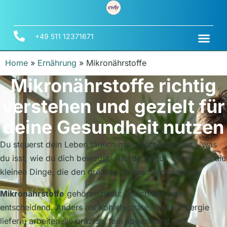
+49 511 12371671
Home
»
Ernährung
»
Mikronährstoffe
Mikronährstoffe richtig
verstehen und gezielt für
deine Gesundheit nutzen
Du steuerst dein Leben täglich mit Entscheidungen – was
du isst, wie du dich bewegst, was dir guttut. Oft sind es die
kleinen Dinge, die den größten Unterschied machen.
Mikronährstoffe
gehören dazu: unsichtbar, aber
entscheidend. Anders als Kohlehydrate, die dir Energie
liefern, arbeiten sie präzise, fein abgestimmt und