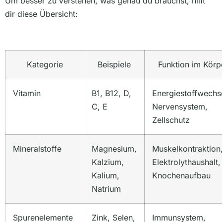
Um besser zu verstehen, was genau du brauchst, hilft
dir diese Übersicht:
Kategorie
Beispiele
Funktion im Körp
Vitamin
B1, B12, D,
Energiestoffwechs
C, E
Nervensystem,
Zellschutz
Mineralstoffe
Magnesium,
Muskelkontraktion
Kalzium,
Elektrolythaushalt,
Kalium,
Knochenaufbau
Natrium
Spurenelemente
Zink, Selen,
Immunsystem,