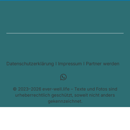
Datenschutzerklärung
I
Impressum
I
Partner werden
© 2023–2026 ever-well.life – Texte und Fotos sind
urheberrechtlich geschützt, soweit nicht anders
gekennzeichnet.