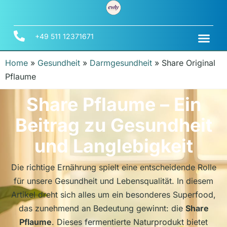
+49 511 12371671
Home
»
Gesundheit
»
Darmgesundheit
»
Share Original
Pflaume
Share Pflaume – Ein
Beitrag zu Gesundheit
und Langlebigkeit
Die richtige Ernährung spielt eine entscheidende Rolle
für unsere Gesundheit und Lebensqualität. In diesem
Artikel dreht sich alles um ein besonderes Superfood,
das zunehmend an Bedeutung gewinnt: die
Share
Pflaume
. Dieses fermentierte Naturprodukt bietet