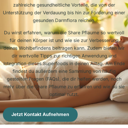
zahlreiche gesundheitliche Vorteile, die von der
Unterstützung der Verdauung bis hin zur Förderung einer
gesunden Darmflora reichen.
Du wirst erfahren, warum die Share Pflaume so wertvoll
für deinen Körper ist und wie sie zur Verbesserung
deines Wohlbefindens beitragen kann. Zudem bieten wir
dir wertvolle Tipps zur richtigen Anwendung und
Integration dieses Superfoods in deinen Alltag. Am Ende
findest du außerdem eine Sammlung von häufig
gestellten Fragen (FAQs), die dir helfen werden, noch
mehr über die Share Pflaume zu erfahren und wie du sie
optimal nutzt.
Jetzt Kontakt Aufnehmen