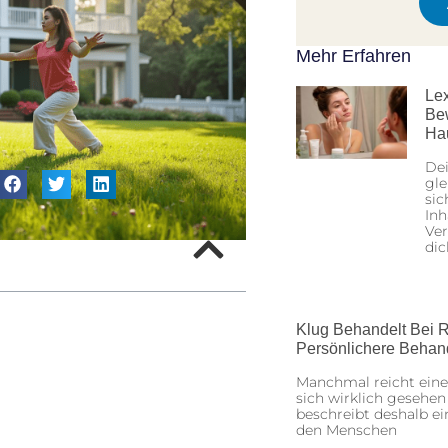
Mehr Erfahren
Lex
Be
Ha
Dei
gle
sic
Inh
Ver
dic
Klug Behandelt Bei R
Persönlichere Behan
Manchmal reicht eine
sich wirklich gesehen
beschreibt deshalb ei
den Menschen