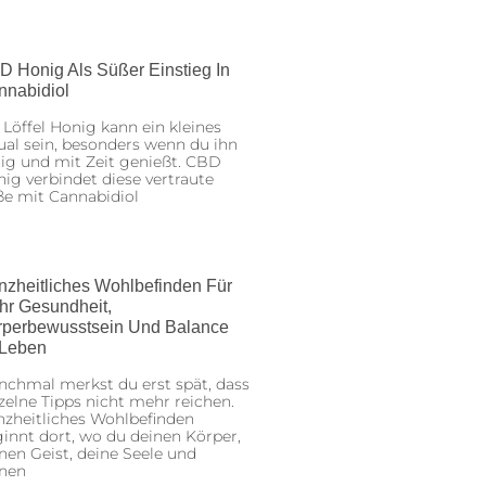
D Honig Als Süßer Einstieg In
nnabidiol
 Löffel Honig kann ein kleines
ual sein, besonders wenn du ihn
ig und mit Zeit genießt. CBD
ig verbindet diese vertraute
ße mit Cannabidiol
nzheitliches Wohlbefinden Für
hr Gesundheit,
rperbewusstsein Und Balance
 Leben
chmal merkst du erst spät, dass
zelne Tipps nicht mehr reichen.
zheitliches Wohlbefinden
innt dort, wo du deinen Körper,
nen Geist, deine Seele und
inen