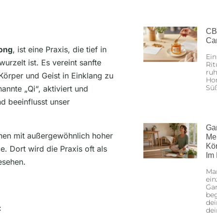
CB
Ca
ong
, ist eine Praxis, die tief in
Ein
urzelt ist. Es vereint sanfte
Rit
ruh
örper und Geist in Einklang zu
Hon
Sü
nnte „Qi“, aktiviert und
nd beeinflusst unser
Ga
nen mit außergewöhnlich hoher
Me
Kö
. Dort wird die Praxis oft als
Im
esehen.
Man
ein
Gan
beg
dei
:
de