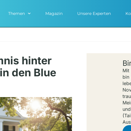
Themen
Magazin
Unsere Experten
Ko
nis hinter
Bi
in den Blue
Mit
bin
leb
Nov
tra
Mei
und
(Ta
Aus