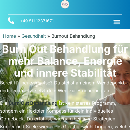
+49 511 12371671
Home
»
Gesundheit
»
Burnout Behandlung
Burn Out Behandlung für
mehr Balance, Energie
und innere Stabilität
Bereit für neue Impulse? Du stehst an einem Wendepunkt,
und genau jetzt setzt dein Weg zur Erneuerung an.
Die
Burn Out Behandlung
ist kein starres Programm,
sondern ein flexibler Kompass für dein individuelles
Comeback. Du erfährst, wie ganzheitliche Strategien
Körper und Seele wieder ins Gleichgewicht bringen, welche