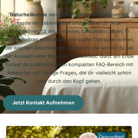
Reise.
Naturheilkunde
verbindet traditionelles Wissen mit
moderner Lebensweise und eröffnet dir neue
Perspektiven für ein gesundes, bewusstes Leben. In
diesem Beitrag erfährst du, wie sanfte Therapien wirken,
bei welchen Beschwerden sie helfen und worauf du bei
der Auswahl einer Praxis achten solltest. Ganz am Ende
findest du zusätzlich einen kompakten FAQ-Bereich mit
Antworten auf häufige Fragen, die dir vielleicht schon
jetzt durch den Kopf gehen.
Jetzt Kontakt Aufnehmen
Gesundheit