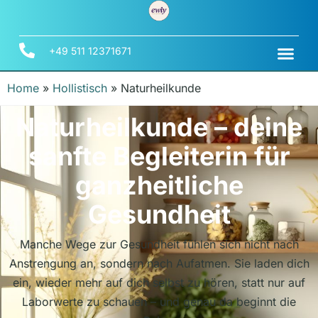
+49 511 12371671
Home
»
Hollistisch
»
Naturheilkunde
Naturheilkunde – deine
sanfte Begleiterin für
ganzheitliche
Gesundheit
Manche Wege zur Gesundheit fühlen sich nicht nach
Anstrengung an, sondern nach Aufatmen. Sie laden dich
ein, wieder mehr auf dich selbst zu hören, statt nur auf
Laborwerte zu schauen – und genau da beginnt die