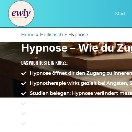
Start
Home
»
Hollistisch
»
Hypnose
Hypnose – Wie du Zug
Das Wichtigste In Kürze:
Hypnose öffnet dir den Zugang zu innere
Hypnotherapie wirkt gezielt bei Ängsten
Studien belegen: Hypnose verändert mess
Selbsthypnose stärkt Ruhe, Fokus und dein
Trance ist ein natürlicher Zustand zwisch
Für nachhaltige Wirkung brauchst du quali