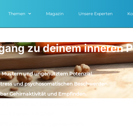
Themen
Magazin
Unsere Experten
Ko
ang zu deinem inneren Po
n Mustern und ungenutztem Potenzial.
, Stress und psychosomatischen Beschwerden.
bar Gehirnaktivität und Empfinden.
e Fähigkeit zur Selbstregulation.
en Wachsein und Schlaf.
fizierte, erfahrene Hypnose-Profis.