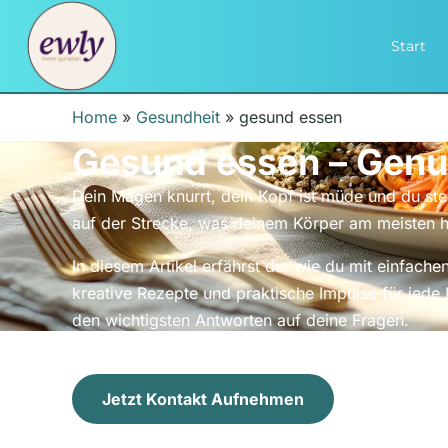
Start
Home
»
Gesundheit
»
gesund essen
Gesund essen – Genu
Dein Magen knurrt, dein Kopf ist müde und du ste
auf der Strecke, was deinem Körper am meisten hi
In diesem Artikel erfährst du, wie du mit einfach
kreative Rezepte und praktische Impulse für jed
den wichtigsten Antworten auf deine Fragen.
Jetzt Kontakt Aufnehmen