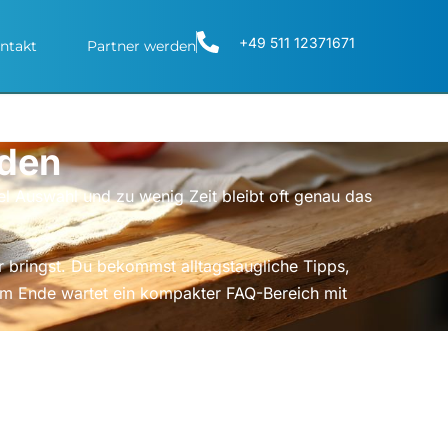
+49 511 12371671
ntakt
Partner werden
nden
l Auswahl und zu wenig Zeit bleibt oft genau das
er bringst. Du bekommst alltagstaugliche Tipps,
am Ende wartet ein kompakter FAQ-Bereich mit