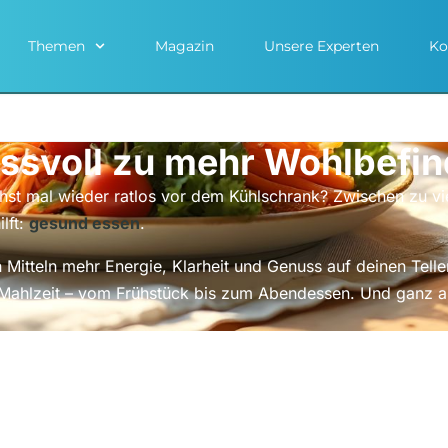
Themen
Magazin
Unsere Experten
Ko
ssvoll zu mehr Wohlbefi
hst mal wieder ratlos vor dem Kühlschrank? Zwischen zu vie
lft:
gesund essen
.
en Mitteln mehr Energie, Klarheit und Genuss auf deinen Tell
e Mahlzeit – vom Frühstück bis zum Abendessen. Und ganz 