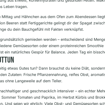
ung aus Eiweiß, Kohlenhydraten und gesunden Fetten. Makro
hs Leben tragen.
Mittag und Hähnchen aus dem Ofen zum Abendessen liegt of
on Beeren statt Fertiggerichte gelingt dir der Spagat zwisch
nge du dein Bauchgefühl mit Fakten verknüpfst.
 grundsätzlich gemieden werden – entscheidend sind Menge
chiedene Gemüsesorten oder einem proteinreichen Smoothie 
st ein natürliches Gespür für Balance. Jeden Tag ein bissc
uttun
itig etwas Gutes tun? Dann brauchst du keine Diät, sondern 
den Zutaten: Frische Pflanzennahrung, reifes Obst, aromati
as ohne Langeweile auf dem Teller.
, nachhaltiger und geschmacklich intensiver – ein echter Meh
m Sommer Tomaten und Paprika, im Herbst Kürbis und Brokk
n. Und seien wir ehrlich: Viele Obst- und Gemüsesorten sch