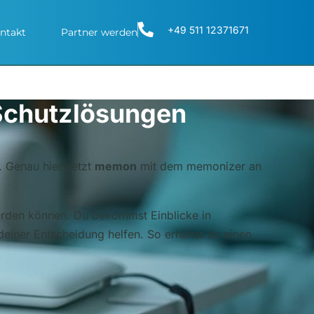
+49 511 12371671
ntakt
Partner werden
 Schutzlösungen
. Genau hier setzt
memon
mit dem memonizer an
werden können. Du bekommst Einblicke in
iner Entscheidung helfen. So erhältst du einen