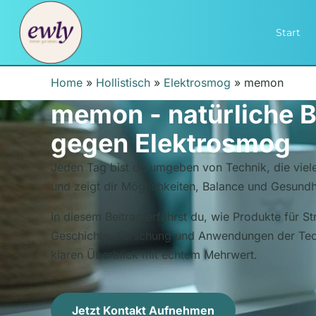
Start
Home
»
Hollistisch
»
Elektrosmog
»
memon
memon - natürliche B
gegen Elektrosmog
Jeden Tag bist du umgeben von Technik, die vieles
und zeigt dir Möglichkeiten, Balance und Gesundhe
In diesem Beitrag erfährst du, wie Produkte für 
Geschichte, Forschung und Anwendungen der Techn
klaren Überblick mit echtem Mehrwert.
Jetzt Kontakt Aufnehmen