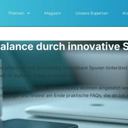
Themen
Magazin
Unsere Experten
Ko
alance durch innovative
 erleichtert und gleichzeitig unsichtbare Spuren hinterlässt
it im digitalen Alltag zu bewahren.
Strahlenschutz, Vitalität und bewusstes Wohnen eingesetzt 
ologie und findest am Ende praktische FAQs, die dir bei de