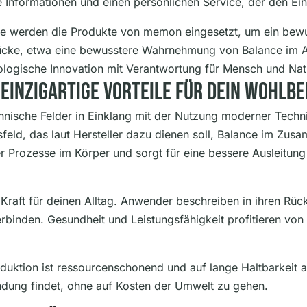
 Informationen und einen persönlichen Service, der den Eins
äte werden die Produkte von memon eingesetzt, um ein be
rücke, etwa eine bewusstere Wahrnehmung von Balance im Al
nologische Innovation mit Verantwortung für Mensch und Nat
inzigartige Vorteile Für Dein Wohlbe
hnische Felder in Einklang mit der Nutzung moderner Tech
sfeld, das laut Hersteller dazu dienen soll, Balance im Zu
er Prozesse im Körper und sorgt für eine bessere Ausleitun
r Kraft für deinen Alltag. Anwender beschreiben in ihren R
rbinden. Gesundheit und Leistungsfähigkeit profitieren vo
duktion ist ressourcenschonend und auf lange Haltbarkeit aus
ndung findet, ohne auf Kosten der Umwelt zu gehen.