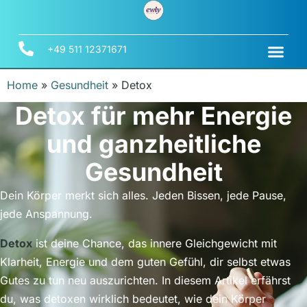
+49 511 12371671
Home
»
Gesundheit
»
Detox
Detox für mehr Energie
und ganzheitliche
Gesundheit
Dein Körper merkt sich alles. Jeden Bissen, jede Pause,
jede Anspannung.
Detox
ist deine Chance, das innere Gleichgewicht mit
Klarheit, Energie und dem guten Gefühl, dir selbst etwas
Gutes zu tun neu auszurichten. In diesem Artikel erfährst
du, was detoxen wirklich bedeutet, wie dein Körper