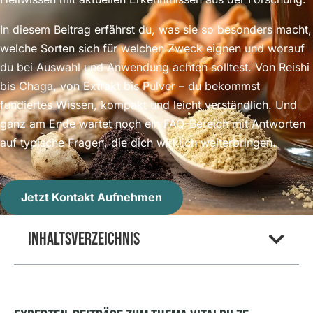
In diesem Beitrag erfährst du, was sie so besonders macht,
welche Sorten sich für welchen Zweck eignen und worauf
du bei Auswahl und Anwendung achten solltest. Von Reishi
bis Chaga, von Extrakt bis Pulver – du bekommst
fundiertes Wissen, kompakt und leicht verständlich. Und
ganz am Ende wartet noch ein FAQ-Bereich mit Antworten
auf typische Fragen, die dich wirklich weiterbringen.
Jetzt Kontakt Aufnehmen
Inhaltsverzeichnis