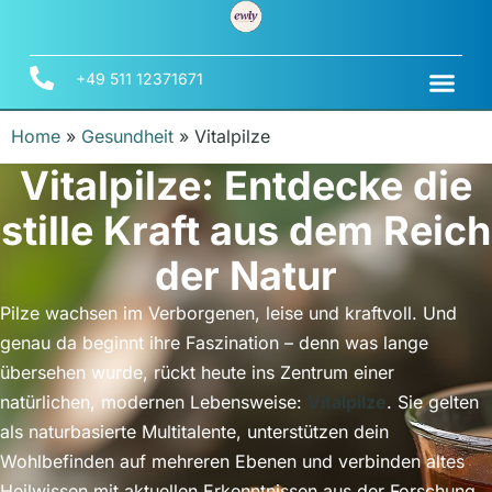
+49 511 12371671
Home
»
Gesundheit
»
Vitalpilze
Vitalpilze: Entdecke die
stille Kraft aus dem Reich
der Natur
Pilze wachsen im Verborgenen, leise und kraftvoll. Und
genau da beginnt ihre Faszination – denn was lange
übersehen wurde, rückt heute ins Zentrum einer
natürlichen, modernen Lebensweise:
Vitalpilze
. Sie gelten
als naturbasierte Multitalente, unterstützen dein
Wohlbefinden auf mehreren Ebenen und verbinden altes
Heilwissen mit aktuellen Erkenntnissen aus der Forschung.