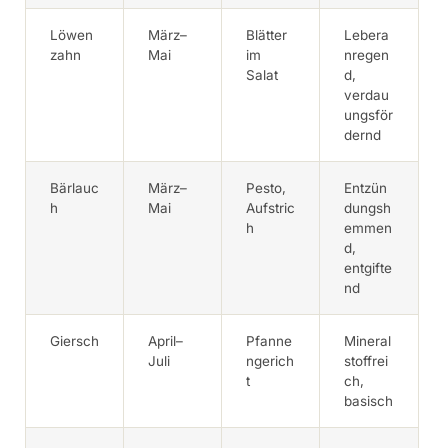
Löwen
März–
Blätter
Lebera
zahn
Mai
im
nregen
Salat
d,
verdau
ungsför
dernd
Bärlauc
März–
Pesto,
Entzün
h
Mai
Aufstric
dungsh
h
emmen
d,
entgifte
nd
Giersch
April–
Pfanne
Mineral
Juli
ngerich
stoffrei
t
ch,
basisch