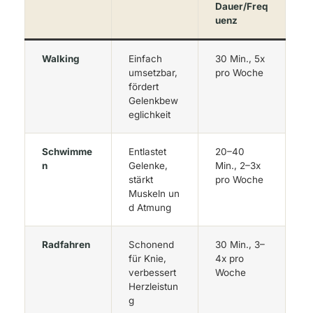
Dauer/Freq
uenz
Walking
Einfach
30 Min., 5x
umsetzbar,
pro Woche
fördert
Gelenkbew
eglichkeit
Schwimme
Entlastet
20–40
n
Gelenke,
Min., 2–3x
stärkt
pro Woche
Muskeln un
d Atmung
Radfahren
Schonend
30 Min., 3–
für Knie,
4x pro
verbessert
Woche
Herzleistun
g