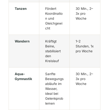
Tanzen
Fördert
30 Min., 2–
Koordinatio
3x pro
n und
Woche
Gleichgewi
cht
Wandern
Kräftigt
1–2
Beine,
Stunden, 1x
stabilisiert
pro Woche
den
Kreislauf
Aqua-
Sanfte
30 Min., 2–
Gymnastik
Bewegungs
3x pro
abläufe im
Woche
Wasser,
ideal bei
Gelenkprob
lemen