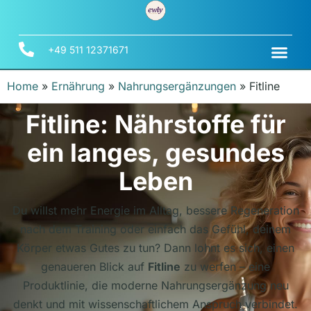
+49 511 12371671
Home
»
Ernährung
»
Nahrungsergänzungen
»
Fitline
Fitline: Nährstoffe für
ein langes, gesundes
Leben
Du willst mehr Energie im Alltag, bessere Regeneration
nach dem Training oder einfach das Gefühl, deinem
Körper etwas Gutes zu tun? Dann lohnt es sich, einen
genaueren Blick auf
Fitline
zu werfen – eine
Produktlinie, die moderne Nahrungsergänzung neu
denkt und mit wissenschaftlichem Anspruch verbindet.