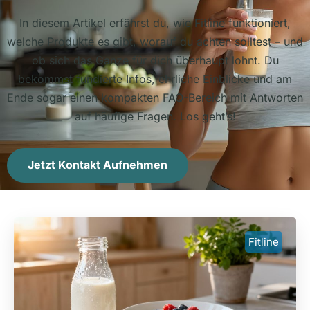
In diesem Artikel erfährst du, wie Fitline funktioniert,
welche Produkte es gibt, worauf du achten solltest – und
ob sich das Ganze für dich überhaupt lohnt. Du
bekommst fundierte Infos, ehrliche Einblicke und am
Ende sogar einen kompakten FAQ-Bereich mit Antworten
auf häufige Fragen. Los geht’s!
Jetzt Kontakt Aufnehmen
Fitline