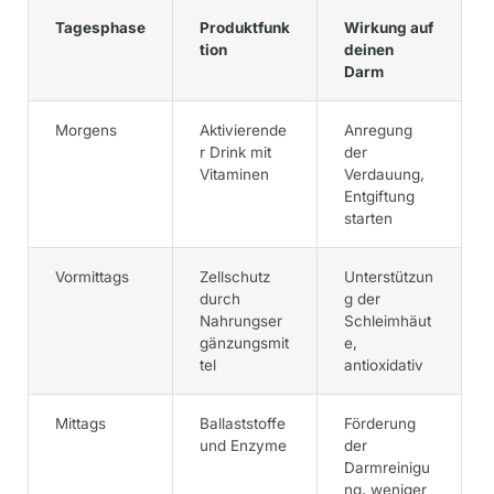
Tagesphase
Produktfunk
Wirkung auf
tion
deinen
Darm
Morgens
Aktivierende
Anregung
r Drink mit
der
Vitaminen
Verdauung,
Entgiftung
starten
Vormittags
Zellschutz
Unterstützun
durch
g der
Nahrungser
Schleimhäut
gänzungsmit
e,
tel
antioxidativ
Mittags
Ballaststoffe
Förderung
und Enzyme
der
Darmreinigu
ng, weniger