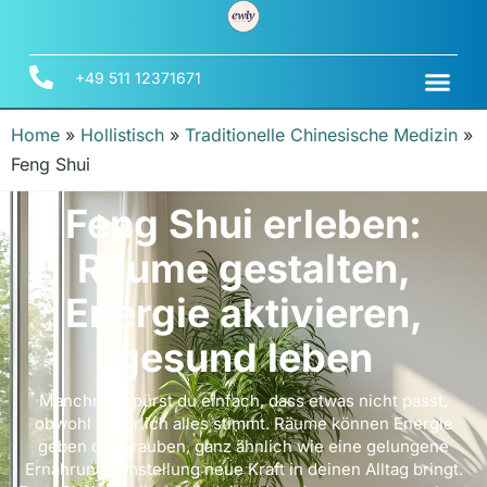
+49 511 12371671
Home
»
Hollistisch
»
Traditionelle Chinesische Medizin
»
Feng Shui
Feng Shui erleben:
Räume gestalten,
Energie aktivieren,
gesund leben
Manchmal spürst du einfach, dass etwas nicht passt,
obwohl äußerlich alles stimmt. Räume können Energie
geben oder rauben, ganz ähnlich wie eine gelungene
Ernährungsumstellung neue Kraft in deinen Alltag bringt.