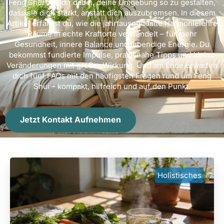
Feng Shui hilft dir dabei, deine Umgebung so zu gestalten,
dass sie dich stärkt, anstatt dich auszubremsen. In diesem
Artikel erfährst du, wie die jahrtausendealte Harmonielehre
Räume in echte Kraftorte verwandelt – für mehr
Gesundheit, innere Balance und lebendige Energie. Du
bekommst fundierte Impulse, praxisnahe Tipps und kleine
Veränderungen mit großer Wirkung. Und am Ende erwarten
dich fünf FAQs mit den häufigsten Fragen rund um Feng
Shui – kompakt, hilfreich und auf den Punkt.
Jetzt Kontakt Aufnehmen
Holistisches