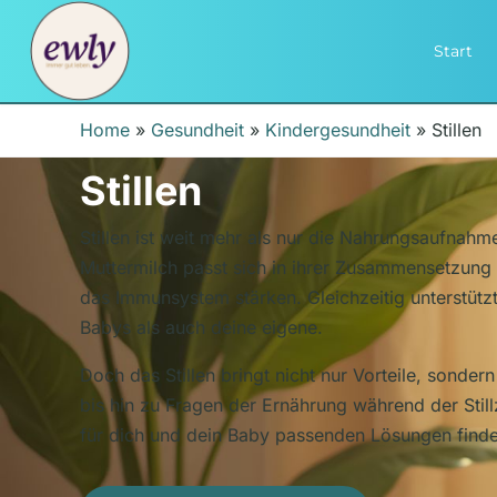
Start
Home
»
Gesundheit
»
Kindergesundheit
»
Stillen
Stillen
Stillen ist weit mehr als nur die Nahrungsaufnah
Muttermilch passt sich in ihrer Zusammensetzung 
das Immunsystem stärken. Gleichzeitig unterstützt
Babys als auch deine eigene.
Doch das Stillen bringt nicht nur Vorteile, sonde
bis hin zu Fragen der Ernährung während der Stillz
für dich und dein Baby passenden Lösungen finde