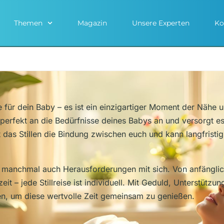
Themen
Magazin
Unsere Experten
Ko
me für dein Baby – es ist ein einzigartiger Moment der Nähe
perfekt an die Bedürfnisse deines Babys an und versorgt es
 das Stillen die Bindung zwischen euch und kann langfristi
rn manchmal auch Herausforderungen mit sich. Von anfänglich
eit – jede Stillreise ist individuell. Mit Geduld, Unterstüt
n, um diese wertvolle Zeit gemeinsam zu genießen.