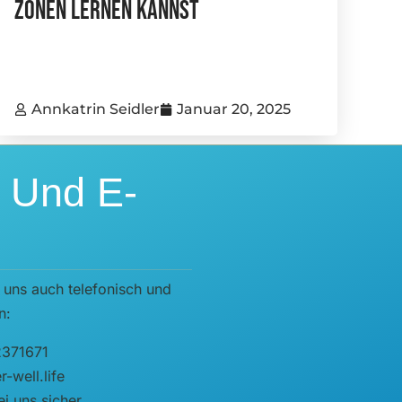
Zonen Lernen Kannst
Annkatrin Seidler
Januar 20, 2025
n Und E-
 uns auch telefonisch und
n:
2371671
-well.life
i uns sicher.