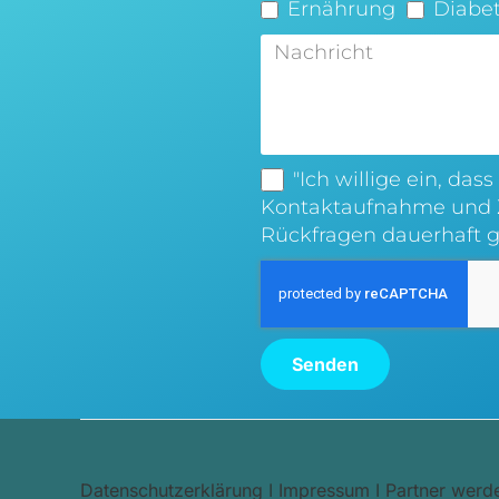
Ernährung
Diabe
"Ich willige ein, da
Kontaktaufnahme und Z
Rückfragen dauerhaft g
Senden
Datenschutzerklärung
I
Impressum
I
Partner werd