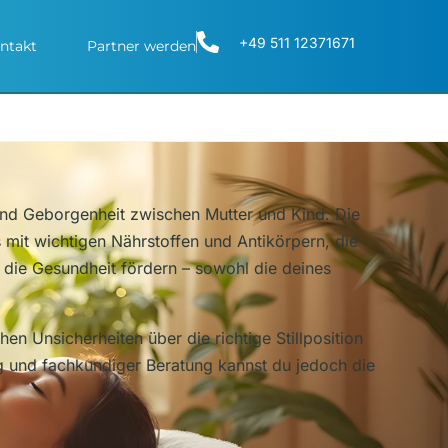
+49 511 12371671
ntakt
Partner werden
 und Geborgenheit zwischen Mutter und Kind. Die
 mit wichtigen Nährstoffen und Antikörpern, die
g die Gesundheit fördern – sowohl die deines
en Unsicherheiten über die richtige Stillposition
zung und fachkundiger Beratung kannst du jedoch die