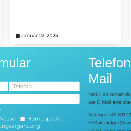
Januar 22, 2025
mular
Telefo
Mail
Natürlich kannst du
per E-Mail erreiche
..
Telefon: +49 511 1
Wasser
Homöopathie
E-Mail: holger@ever
ungsergänzung
Deine Daten sind be