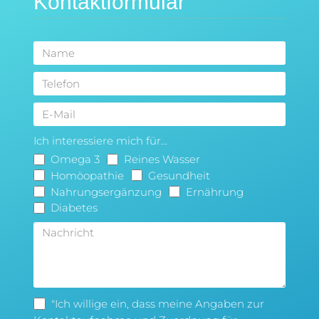
Kontaktformular
Ich interessiere mich für...
Omega 3
Reines Wasser
Homöopathie
Gesundheit
Nahrungsergänzung
Ernährung
Diabetes
"Ich willige ein, dass meine Angaben zur