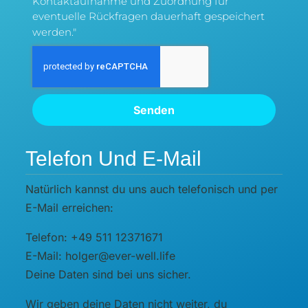
Kontaktaufnahme und Zuordnung für
eventuelle Rückfragen dauerhaft gespeichert
werden."
Senden
Telefon Und E-Mail
Natürlich kannst du uns auch telefonisch und per
E-Mail erreichen:
Telefon: +49 511 12371671
E-Mail: holger@ever-well.life
Deine Daten sind bei uns sicher.
Wir geben deine Daten nicht weiter, du