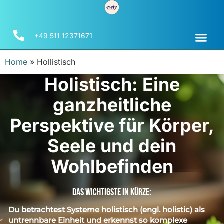
+49 511 12371671
Home
»
Hollistisch
Holistisch: Eine
ganzheitliche
Perspektive für Körper,
Seele und dein
Wohlbefinden
Das Wichtigste In Kürze:
Du betrachtest Systeme holistisch (engl. holistic) als
untrennbare Einheit und erkennst so komplexe