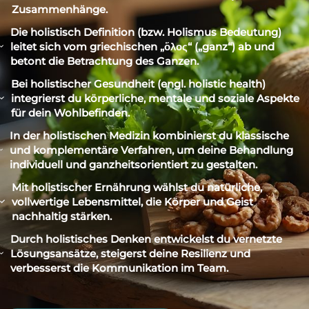
Zusammenhänge.
Die holistisch Definition (bzw. Holismus Bedeutung)
leitet sich vom griechischen „ὅλος“ („ganz“) ab und
betont die Betrachtung des Ganzen.
Bei holistischer Gesundheit (engl. holistic health)
integrierst du körperliche, mentale und soziale Aspekte
für dein Wohlbefinden.
In der holistischen Medizin kombinierst du klassische
und komplementäre Verfahren, um deine Behandlung
individuell und ganzheitsorientiert zu gestalten.
Mit holistischer Ernährung wählst du natürliche,
vollwertige Lebensmittel, die Körper und Geist
nachhaltig stärken.
Durch holistisches Denken entwickelst du vernetzte
Lösungsansätze, steigerst deine Resilienz und
verbesserst die Kommunikation im Team.