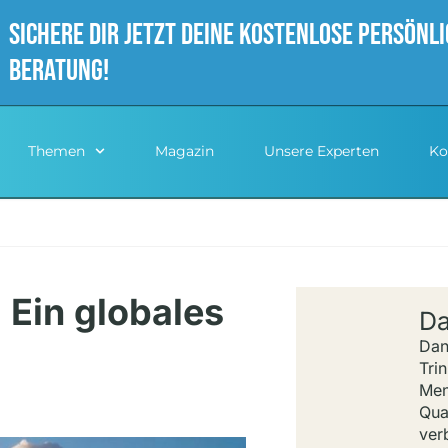
sichere dir jetzt deine Kostenlose persönl
Beratung!
Themen
Magazin
Unsere Experten
Ko
Ein globales
Da
Dan
Tri
Men
Qua
ver