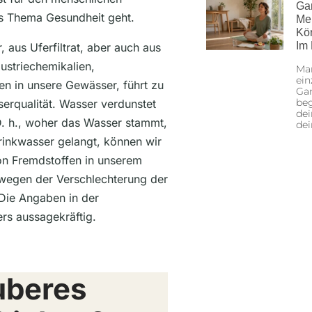
Ga
s Thema Gesundheit geht.
Me
Kö
Im
aus Uferfiltrat, aber auch aus
ustriechemikalien,
Man
ein
n in unsere Gewässer, führt zu
Gan
beg
serqualität. Wasser verdunstet
dei
D. h., woher das Wasser stammt,
de
Trinkwasser gelangt, können wir
von Fremdstoffen in unserem
 wegen der Verschlechterung der
 Die Angaben in der
rs aussagekräftig.
uberes