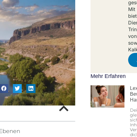
ges
Mit
bie
Die
Tri
von
sow
Kal
Mehr Erfahren
Lex
Be
Ha
Dei
gle
sic
Inh
Ver
 Ebenen
dic