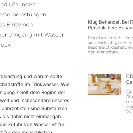
und Lösungen
sserbelastungen
Klug Behandelt Bei R
es Einzelnen
Persönlichere Behan
iger Umgang mit Wasser
Manchmal reicht eine
sich wirklich gesehen
ruck
beschreibt deshalb ei
den Menschen
belastung und warum sollte
CB
Ca
chadstoffe im Trinkwasser. Wie
nigung ? Seit dem Beginn der
Ein
Rit
mwelt und insbesondere unseres
ruh
Hon
ünf Jahrzehnten sind Substanzen
Sü
 bis dahin nicht einmal gab.
ie Zufuhr von Wasser ist für
st für den menschlichen