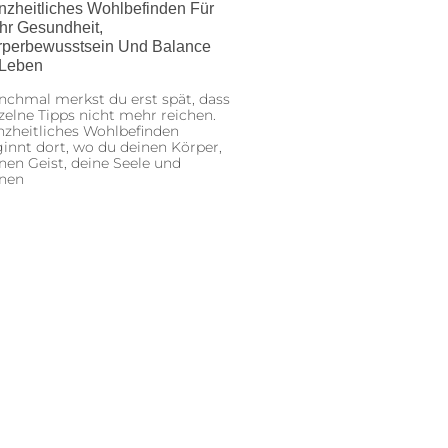
nzheitliches Wohlbefinden Für
hr Gesundheit,
rperbewusstsein Und Balance
 Leben
chmal merkst du erst spät, dass
zelne Tipps nicht mehr reichen.
zheitliches Wohlbefinden
innt dort, wo du deinen Körper,
nen Geist, deine Seele und
inen