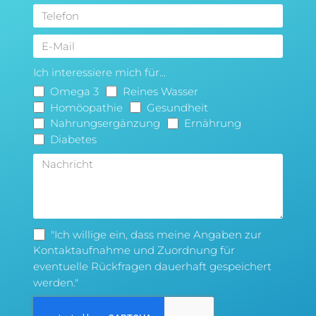
Ich interessiere mich für...
Omega 3
Reines Wasser
Homöopathie
Gesundheit
Nahrungsergänzung
Ernährung
Diabetes
"Ich willige ein, dass meine Angaben zur
Kontaktaufnahme und Zuordnung für
eventuelle Rückfragen dauerhaft gespeichert
werden."