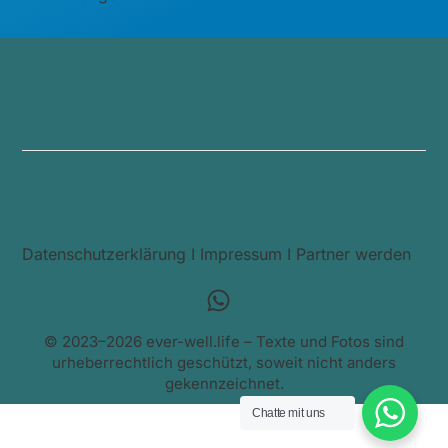
Datenschutzerklärung
I
Impressum
I
Partner werden
© 2023–2026 ever-well.life – Texte und Fotos sind
urheberrechtlich geschützt, soweit nicht anders
gekennzeichnet.
Chatte mit uns