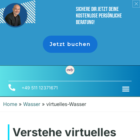
sichere dir jetzt deine
Kostenlose persönliche
Beratung!
Jetzt buchen
+49 511 12371671
Home
»
Wasser
»
virtuelles-Wasser
Verstehe virtuelles