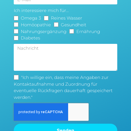
Ich interessiere mich für...
Omega 3
Reines Wasser
Homöopathie
Gesundheit
Nahrungsergänzung
Ernährung
Diabetes
"Ich willige ein, dass meine Angaben zur
Kontaktaufnahme und Zuordnung für
eventuelle Rückfragen dauerhaft gespeichert
werden."
Senden