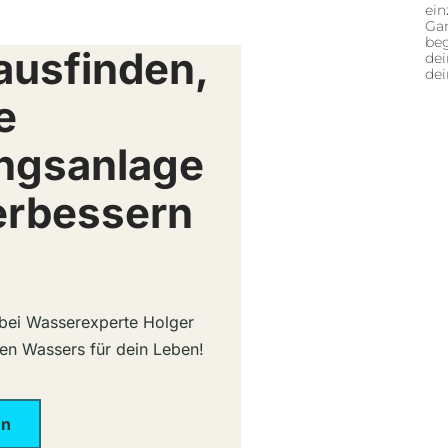
ein
Gan
beg
ausfinden,
dei
de
e
ngsanlage
erbessern
g bei Wasserexperte Holger
hen Wassers für dein Leben!
en