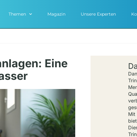
Themen
Magazin
Unsere Experten
Ko
nlagen: Eine
Da
asser
Dan
Tri
Men
Qua
ver
ges
Mit
bie
Die
Tri