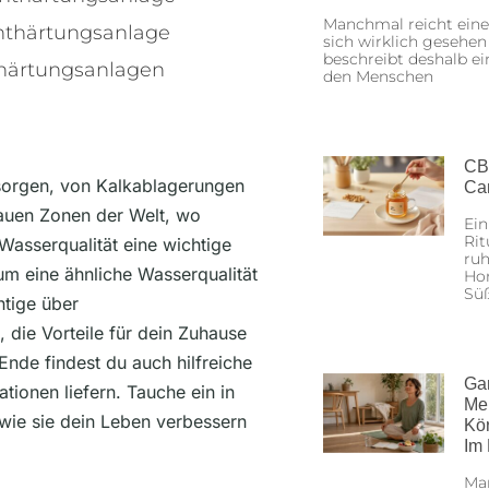
Manchmal reicht eine
Enthärtungsanlage
sich wirklich gesehen
beschreibt deshalb ei
thärtungsanlagen
den Menschen
CB
 sorgen, von Kalkablagerungen
Ca
lauen Zonen der Welt, wo
Ein
Rit
Wasserqualität eine wichtige
ruh
um eine ähnliche Wasserqualität
Hon
Sü
htige über
, die Vorteile für dein Zuhause
nde findest du auch hilfreiche
Ga
tionen liefern. Tauche ein in
Me
wie sie dein Leben verbessern
Kö
Im
Man