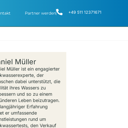
+49 511 12371671
ntakt
Partner werden
niel Müller
iel Müller ist ein engagierter
nkwasserexperte, der
schen dabei unterstützt, die
lität ihres Wassers zu
bessern und so zu einem
ünderen Leben beizutragen.
 langjähriger Erfahrung
tet er umfassende
nstleistungen rund um
nkwassertests, den Verkauf