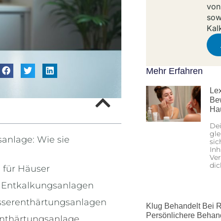
von
sow
Kal
Mehr Erfahren
Lex
Be
Ha
Dei
gle
anlage: Wie sie
sic
Inh
Ver
dic
 für Häuser
u Entkalkungsanlagen
asserenthärtungsanlagen
Klug Behandelt Bei R
Persönlichere Behan
nthärtungsanlage