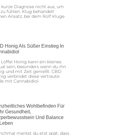
 kurze Diagnose nicht aus, um
 zu fühlen. Klug behandelt
nen Ansatz, bei dem Rolf Kluge
D Honig Als Süßer Einstieg In
nnabidiol
 Löffel Honig kann ein kleines
ual sein, besonders wenn du ihn
ig und mit Zeit genießt. CBD
ig verbindet diese vertraute
ße mit Cannabidiol
nzheitliches Wohlbefinden Für
hr Gesundheit,
rperbewusstsein Und Balance
 Leben
chmal merkst du erst spät, dass