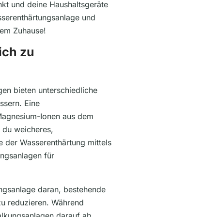
nkt und deine Haushaltsgeräte
asserenthärtungsanlage und
nem Zuhause!
ich zu
en bieten unterschiedliche
ssern. Eine
 Magnesium-Ionen aus dem
 du weicheres,
e der Wasserenthärtung mittels
ungsanlagen für
ungsanlage daran, bestehende
zu reduzieren. Während
alkungsanlagen darauf ab,