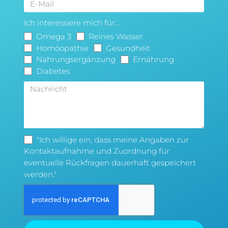
Ich interessiere mich für...
Omega 3
Reines Wasser
Homöopathie
Gesundheit
Nahrungsergänzung
Ernährung
Diabetes
"Ich willige ein, dass meine Angaben zur
Kontaktaufnahme und Zuordnung für
eventuelle Rückfragen dauerhaft gespeichert
werden."