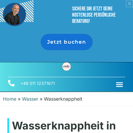
sichere dir jetzt deine
Kostenlose persönliche
Beratung!
Jetzt buchen
+49 511 12371671
Home
»
Wasser
»
Wasserknappheit
Wasserknappheit in