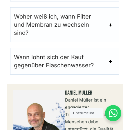
Woher weiß ich, wann Filter
und Membran zu wechseln
sind?
Wann lohnt sich der Kauf
gegenüber Flaschenwasser?
Daniel Müller
Daniel Müller ist ein
engagierter
Chatte mit uns
Trinkwasserexperte, der
Menschen dabei
unterstützt, die Qualität