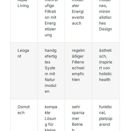
Living
ufige
ater
nes,
Filtrati
Energi
minim
on mit
everbr
alistisc
Energ
auch
hes
etisier
Design
ung
Leoga
handg
regelm
ästheti
nt
efertig
äßiger
sch,
tes
Filterw
inspirie
Syste
echsel
rt von
m mit
empfo
holistic
Natur
hlen
health
modul
en
Osmot
kompa
sehr
funktio
ech
kte
sparsa
nal,
Lösun
mer
platzsp
g für
Betrie
arend
kleine
b