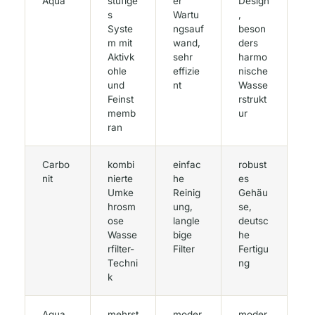
Aqua
stufige
er
Design
s
Wartu
,
Syste
ngsauf
beson
m mit
wand,
ders
Aktivk
sehr
harmo
ohle
effizie
nische
und
nt
Wasse
Feinst
rstrukt
memb
ur
ran
Carbo
kombi
einfac
robust
nit
nierte
he
es
Umke
Reinig
Gehäu
hrosm
ung,
se,
ose
langle
deutsc
Wasse
bige
he
rfilter-
Filter
Fertigu
Techni
ng
k
Aqua
mehrst
moder
moder