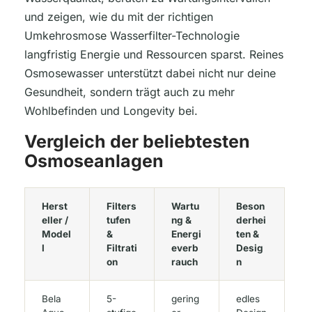
und zeigen, wie du mit der richtigen
Umkehrosmose Wasserfilter-Technologie
langfristig Energie und Ressourcen sparst. Reines
Osmosewasser unterstützt dabei nicht nur deine
Gesundheit, sondern trägt auch zu mehr
Wohlbefinden und Longevity bei.
Vergleich der beliebtesten
Osmoseanlagen
Herst
Filters
Wartu
Beson
eller /
tufen
ng &
derhei
Model
&
Energi
ten &
l
Filtrati
everb
Desig
on
rauch
n
Bela
5-
gering
edles