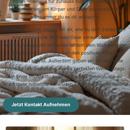
holen. Wellness für zuhause bietet dir unzählige
Möglichkeiten, um Körper und Geist zu verwöhnen,
wann immer du es dir wünschst.
In diesem Artikel zeigen wir dir, wie du dein Zuhause in
eine persönliche Wellness-Oase verwandelst. Du
erfährst, wie du mit einfachen Mitteln dein Wohlbefinden
steigern und langfristig von den positiven Effekten
profitieren kannst. Außerdem geben wir dir wertvolle
Tipps für die Gestaltung deines perfekten Wellnesstags.
Am Ende findest du zudem eine FAQ-Sektion, die dir
noch mehr hilfreiche Antworten auf deine Fragen liefert.
Jetzt Kontakt Aufnehmen