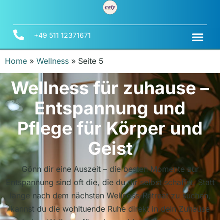
+49 511 12371671
Home
»
Wellness
»
Seite 5
Wellness für zuhause –
Entspannung und
Pflege für Körper und
Geist
Gönn dir eine Auszeit – die besten Momente zur
Entspannung sind oft die, die du dir selbst schaffst. Statt
lange nach dem nächsten Wellness-Retreat zu suchen,
kannst du die wohltuende Ruhe direkt in dein Zuhause