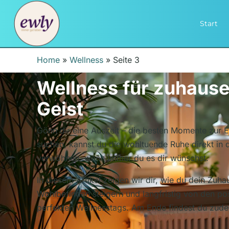
Start
Home
»
Wellness
»
Seite 3
Wellness für zuhause
Geist
Gönn dir eine Auszeit – die besten Momente zur En
suchen, kannst du die wohltuende Ruhe direkt in 
verwöhnen, wann immer du es dir wünschst.
In diesem Artikel zeigen wir dir, wie du dein Zuh
Wohlbefinden steigern und langfristig von den pos
perfekten Wellnesstags. Am Ende findest du zudem