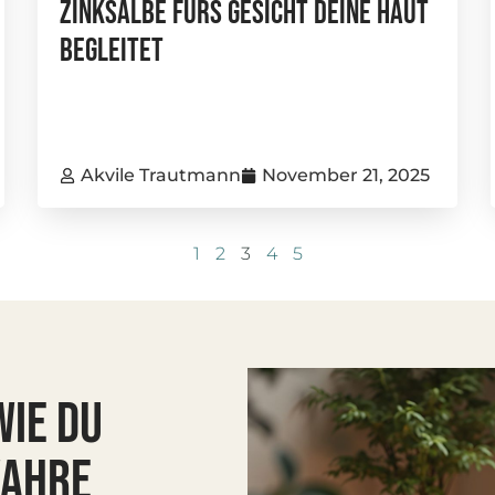
Zinksalbe Fürs Gesicht Deine Haut
Begleitet
Akvile Trautmann
November 21, 2025
1
2
3
4
5
WIE DU
WAHRE