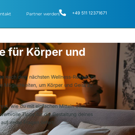
+49 511 12371671
ntakt
Partner werden
e für Körper und
ange nach dem nächsten Wellness-Retreat zu
ge Möglichkeiten, um Körper und Geist zu
rst, wie du mit einfachen Mitteln dein
wertvolle Tipps für die Gestaltung deines
uf deine Fragen liefert.