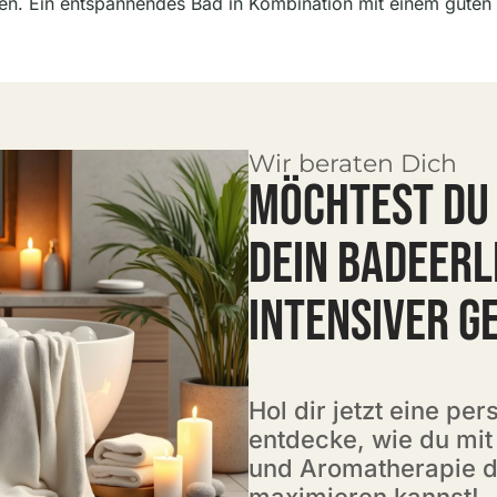
n. Ein entspannendes Bad in Kombination mit einem guten D
Wir beraten Dich
MÖCHTEST DU 
DEIN BADEERL
INTENSIVER G
Hol dir jetzt eine pe
entdecke, wie du mit
und Aromatherapie 
maximieren kannst!