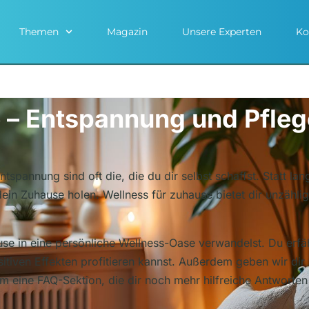
Themen
Magazin
Unsere Experten
Ko
 – Entspannung und Pfleg
tspannung sind oft die, die du dir selbst schaffst. Statt l
dein Zuhause holen. Wellness für zuhause bietet dir unzähli
ause in eine persönliche Wellness-Oase verwandelst. Du erfäh
itiven Effekten profitieren kannst. Außerdem geben wir dir 
 eine FAQ-Sektion, die dir noch mehr hilfreiche Antworten a