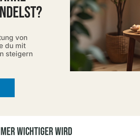
NDELST?
atung von
e du mit
n steigern
mer Wichtiger Wird