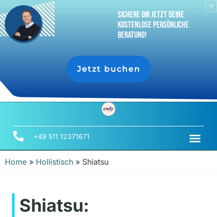
sichere dir jetzt deine
Kostenlose persönliche
Beratung!
Jetzt buchen
+49 511 12371671
Home
»
Hollistisch
»
Shiatsu
Shiatsu: