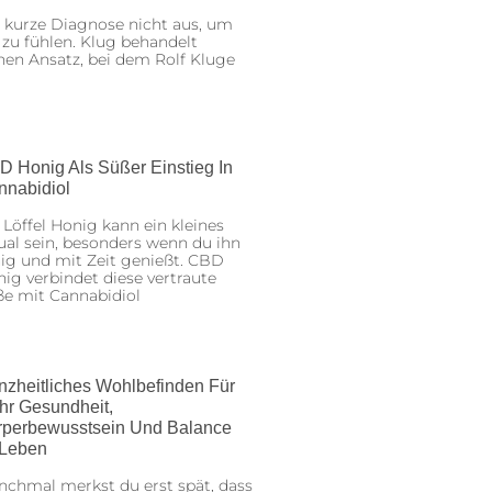
 kurze Diagnose nicht aus, um
 zu fühlen. Klug behandelt
nen Ansatz, bei dem Rolf Kluge
D Honig Als Süßer Einstieg In
nnabidiol
 Löffel Honig kann ein kleines
ual sein, besonders wenn du ihn
ig und mit Zeit genießt. CBD
ig verbindet diese vertraute
ße mit Cannabidiol
nzheitliches Wohlbefinden Für
hr Gesundheit,
rperbewusstsein Und Balance
 Leben
chmal merkst du erst spät, dass