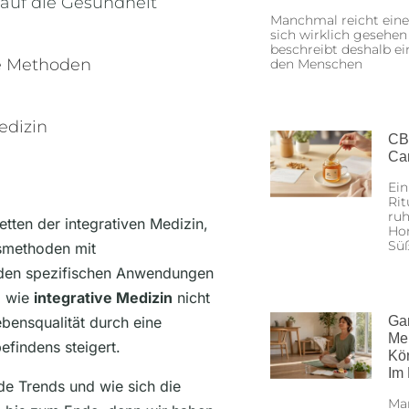
auf die Gesundheit
Manchmal reicht eine
sich wirklich gesehen
beschreibt deshalb ei
ve Methoden
den Menschen
edizin
CB
Ca
Ein
Rit
ruh
cetten der integrativen Medizin,
Hon
Sü
smethoden mit
 den spezifischen Anwendungen
, wie
integrative Medizin
nicht
bensqualität durch eine
Ga
Me
findens steigert.
Kö
Im
de Trends und wie sich die
Man