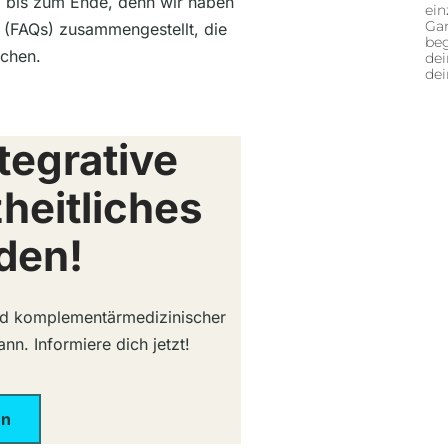
ib bis zum Ende, denn wir haben
ein
Gan
 (FAQs) zusammengestellt, die
beg
ichen.
dei
de
tegrative
heitliches
den!
und komplementärmedizinischer
nn. Informiere dich jetzt!
en