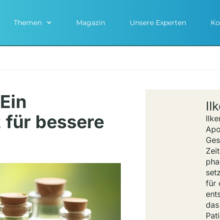
Themen
Magazin
Unsere Experten
Ko
 Ein
Il
 für bessere
Ilke
Apo
Ges
Zeit
pha
set
für
ents
das
Pat