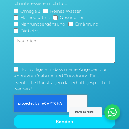
Ich interessiere mich für...
Omega 3
Reines Wasser
Homöopathie
Gesundheit
Nahrungsergänzung
Ernährung
Diabetes
"Ich willige ein, dass meine Angaben zur
Kontaktaufnahme und Zuordnung für
eventuelle Rückfragen dauerhaft gespeichert
werden."
Chatte mit uns
Senden