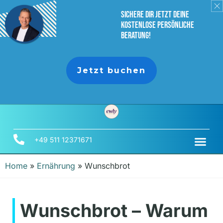
sichere dir jetzt deine
Kostenlose persönliche
Beratung!
Jetzt buchen
+49 511 12371671
Home
»
Ernährung
»
Wunschbrot
Wunschbrot – Warum