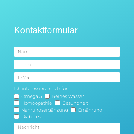
Kontaktformular
Ich interessiere mich für...
Omega 3
Reines Wasser
Homöopathie
Gesundheit
Nahrungsergänzung
Ernährung
Diabetes