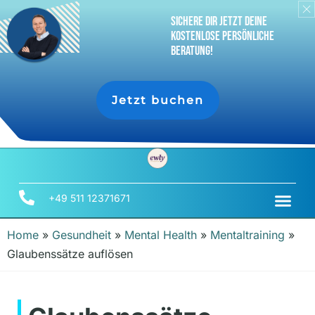
sichere dir jetzt deine
Kostenlose persönliche
Beratung!
Jetzt buchen
+49 511 12371671
Home
»
Gesundheit
»
Mental Health
»
Mentaltraining
»
Glaubenssätze auflösen