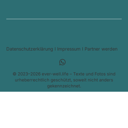
Datenschutzerklärung
I
Impressum
I
Partner werden
© 2023–2026 ever-well.life – Texte und Fotos sind
urheberrechtlich geschützt, soweit nicht anders
gekennzeichnet.