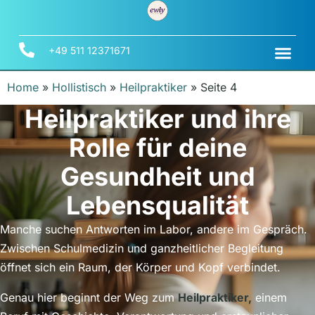
+49 511 12371671
Home
»
Hollistisch
»
Heilpraktiker
»
Seite 4
Heilpraktiker und ihre
Rolle für deine
Gesundheit und
Lebensqualität
Manche suchen Antworten im Labor, andere im Gespräch.
Zwischen Schulmedizin und ganzheitlicher Begleitung
öffnet sich ein Raum, der Körper und Kopf verbindet.
Genau hier beginnt der Weg zum
Heilpraktiker,
einem