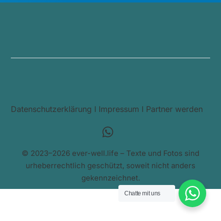
Datenschutzerklärung
I
Impressum
I
Partner werden
© 2023–2026 ever-well.life – Texte und Fotos sind
urheberrechtlich geschützt, soweit nicht anders
gekennzeichnet.
Chatte mit uns