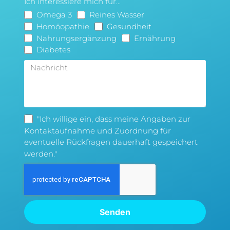
Ich interessiere mich für...
Omega 3
Reines Wasser
Homöopathie
Gesundheit
Nahrungsergänzung
Ernährung
Diabetes
"Ich willige ein, dass meine Angaben zur
Kontaktaufnahme und Zuordnung für
eventuelle Rückfragen dauerhaft gespeichert
werden."
Senden