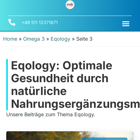
+49 511 12371671
Home
»
Omega 3
»
Eqology
»
Seite 3
Eqology: Optimale
Gesundheit durch
natürliche
Nahrungsergänzungsmi
Unsere Beiträge zum Thema Eqology.