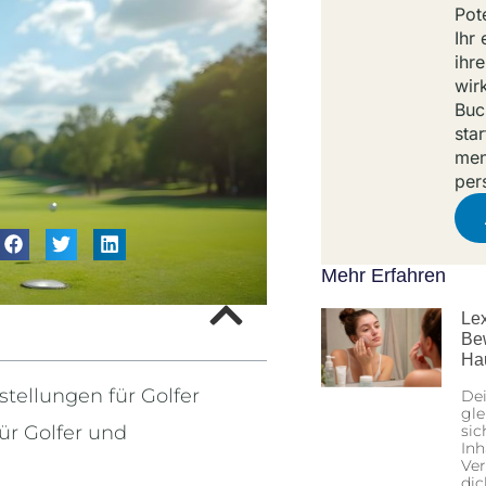
Pot
Ihr
ihr
wir
Buc
sta
men
per
Mehr Erfahren
Lex
Be
Ha
tellungen für Golfer
Dei
gle
ür Golfer und
sic
Inh
Ver
dic