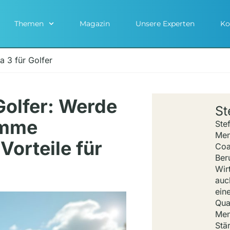
Themen
Magazin
Unsere Experten
Ko
 3 für Golfer
Golfer: Werde
St
emme
Stef
Men
Vorteile für
Coa
Ber
Wir
auc
ein
Qual
Men
Stä