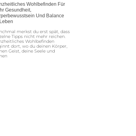
nzheitliches Wohlbefinden Für
hr Gesundheit,
rperbewusstsein Und Balance
 Leben
chmal merkst du erst spät, dass
zelne Tipps nicht mehr reichen.
zheitliches Wohlbefinden
innt dort, wo du deinen Körper,
nen Geist, deine Seele und
inen