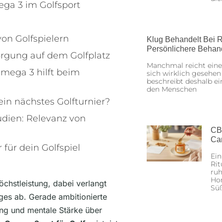
ga 3 im Golfsport
on Golfspielern
Klug Behandelt Bei R
Persönlichere Behan
orgung auf dem Golfplatz
Manchmal reicht eine
mega 3 hilft beim
sich wirklich gesehen
beschreibt deshalb ei
den Menschen
dein nächstes Golfturnier?
udien: Relevanz von
CB
Ca
 für dein Golfspiel
Ein
Rit
ruh
Hon
öchstleistung, dabei verlangt
Sü
ges ab. Gerade ambitionierte
ung und mentale Stärke über