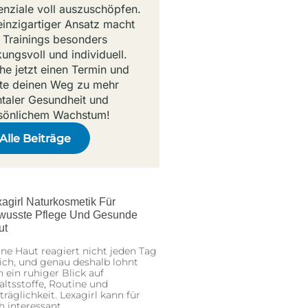
enziale voll auszuschöpfen.
 einzigartiger Ansatz macht
e Trainings besonders
kungsvoll und individuell.
he jetzt einen Termin und
rte deinen Weg zu mehr
taler Gesundheit und
sönlichem Wachstum!
Alle Beiträge
agirl Naturkosmetik Für
wusste Pflege Und Gesunde
ut
ne Haut reagiert nicht jeden Tag
ich, und genau deshalb lohnt
h ein ruhiger Blick auf
altsstoffe, Routine und
träglichkeit. Lexagirl kann für
h interessant