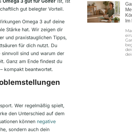
ss
Omega 3 gut für Golfer
ist, ist
Ga
haftlich gut belegter Vorteil.
Me
Kö
Im
 Wirkungen Omega 3 auf deine
e Stärke hat. Wir zeigen dir
Man
ein
er und praxistauglichen Tipps,
Gan
beg
tsäuren für dich nutzt. Du
dei
e sinnvoll sind und warum der
de
elt. Ganz am Ende findest du
 – kompakt beantwortet.
roblemstellungen
tsport. Wer regelmäßig spielt,
ärke den Unterschied auf dem
tuationen können
negative
che, sondern auch dein