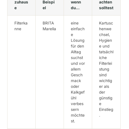
zuhaus
Beispi
wenn
achten
e
el
du…
solltest
Filterka
BRITA
eine
Kartusc
nne
Marella
einfach
henwe
e
chsel,
Lösung
Hygien
für den
e und
Alltag
tatsächl
suchst
iche
und vor
Filterlei
allem
stung
Gesch
sind
mack
wichtig
oder
er als
Kalkgef
der
ühl
günstig
verbes
e
sern
Einstieg
möchte
.
st.