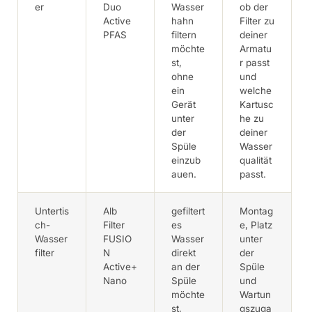
er
Duo
Wasser
ob der
Active
hahn
Filter zu
PFAS
filtern
deiner
möchte
Armatu
st,
r passt
ohne
und
ein
welche
Gerät
Kartusc
unter
he zu
der
deiner
Spüle
Wasser
einzub
qualität
auen.
passt.
Untertis
Alb
gefiltert
Montag
ch-
Filter
es
e, Platz
Wasser
FUSIO
Wasser
unter
filter
N
direkt
der
Active+
an der
Spüle
Nano
Spüle
und
möchte
Wartun
st,
gszuga