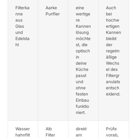
Filterka
Aarke
eine
Auch
nne
Purifier
wertige
bei
aus
re
hochw
Glas
Kannen
ertigen
und
lösung
Kannen
Edelsta
möchte
bleibt
hl
st, die
der
optisch
regelm
in
äßige
deine
Wechs
Küche
el des
passt
Filtergr
und
anulats
ohne
entsch
festen
eidend.
Einbau
funktio
niert.
Wasser
Alb
direkt
Prüfe
hahnfilt
Filter
am
vorab,