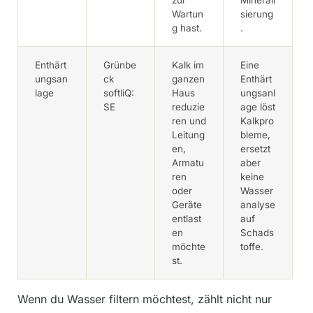
zur
Minerali
Wartun
sierung
g hast.
.
Enthärt
Grünbe
Kalk im
Eine
ungsan
ck
ganzen
Enthärt
lage
softliQ:
Haus
ungsanl
SE
reduzie
age löst
ren und
Kalkpro
Leitung
bleme,
en,
ersetzt
Armatu
aber
ren
keine
oder
Wasser
Geräte
analyse
entlast
auf
en
Schads
möchte
toffe.
st.
Wenn du Wasser filtern möchtest, zählt nicht nur