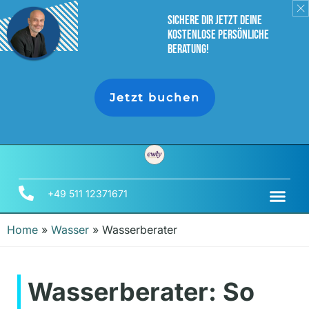
sichere dir jetzt deine
Kostenlose persönliche
Beratung!
Jetzt buchen
+49 511 12371671
Home
»
Wasser
»
Wasserberater
Wasserberater: So