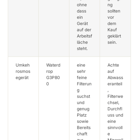
ohne
ng
dass
sollten
ein
vor
Gerät
dem
auf der
Kauf
Arbeitsf
geklärt
läche
sein.
steht.
Umkeh
Waterd
eine
Achte
rosmos
rop
sehr
auf
egerät
G3P80
feine
Abwass
0
Filterun
eranteil
g
,
suchst
Filterwe
und
chsel,
genug
Durchfl
Platz
uss und
sowie
eine
Bereits
sinnvoll
chaft
e