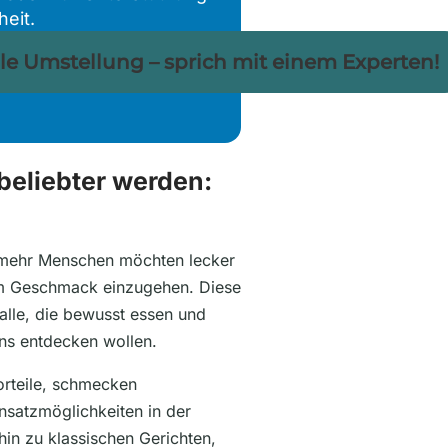
eit.
lle Umstellung – sprich mit einem Experten!
eliebter werden:
 mehr Menschen möchten lecker
m Geschmack einzugehen. Diese
alle, die bewusst essen und
ns entdecken wollen.
orteile, schmecken
nsatzmöglichkeiten in der
in zu klassischen Gerichten,