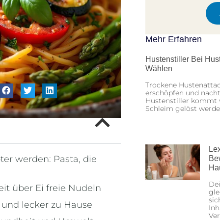
Mehr Erfahren
Hustenstiller Bei Hu
Wählen
Trockene Hustenatta
erschöpfen und nachts
Hustenstiller kommt v
Schleim gelöst werd
Lex
r werden: Pasta, die
Be
Ha
Dei
t über Ei freie Nudeln
gle
sic
h und lecker zu Hause
Inh
Ver