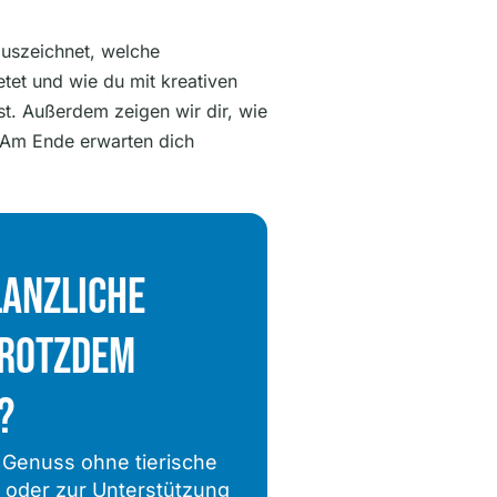
auszeichnet, welche
etet und wie du mit kreativen
t. Außerdem zeigen wir dir, wie
. Am Ende erwarten dich
lanzliche
 Trotzdem
?
 Genuss ohne tierische
n oder zur Unterstützung