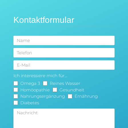
Kontaktformular
Ich interessiere mich für...
Omega 3
Reines Wasser
Homöopathie
Gesundheit
Nahrungsergänzung
Ernährung
Diabetes