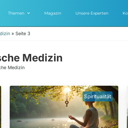
Themen
Magazin
Unsere Experten
Ko
dizin
»
Seite 3
ische Medizin
che Medizin
Spiritualität