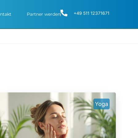
+49 511 12371671
ntakt
Partner werden
Yoga