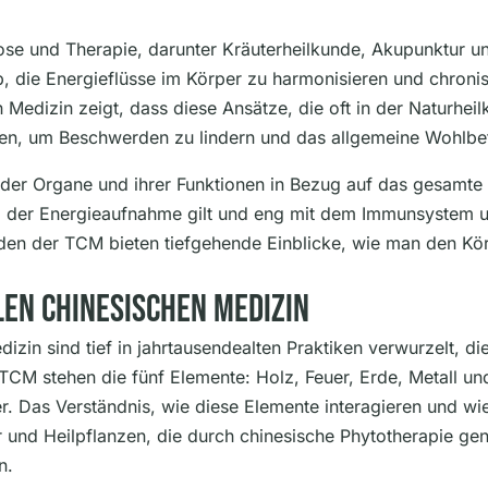
se und Therapie, darunter Kräuterheilkunde, Akupunktur 
b, die Energieflüsse im Körper zu harmonisieren und chron
n Medizin zeigt, dass diese Ansätze, die oft in der Naturhei
eten, um Beschwerden zu lindern und das allgemeine Wohlbe
s der Organe und ihrer Funktionen in Bezug auf das gesamt
m der Energieaufnahme gilt und eng mit dem Immunsystem un
n der TCM bieten tiefgehende Einblicke, wie man den Körp
len Chinesischen Medizin
dizin sind tief in jahrtausendealten Praktiken verwurzelt, d
TCM stehen die fünf Elemente: Holz, Feuer, Erde, Metall un
. Das Verständnis, wie diese Elemente interagieren und w
er und Heilpflanzen, die durch chinesische Phytotherapie gen
n.