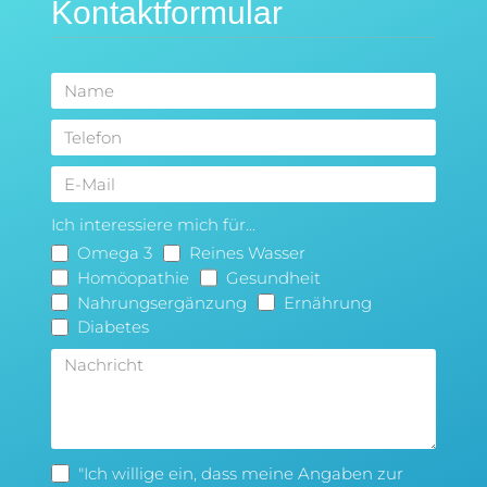
Kontaktformular
Ich interessiere mich für...
Omega 3
Reines Wasser
Homöopathie
Gesundheit
Nahrungsergänzung
Ernährung
Diabetes
"Ich willige ein, dass meine Angaben zur